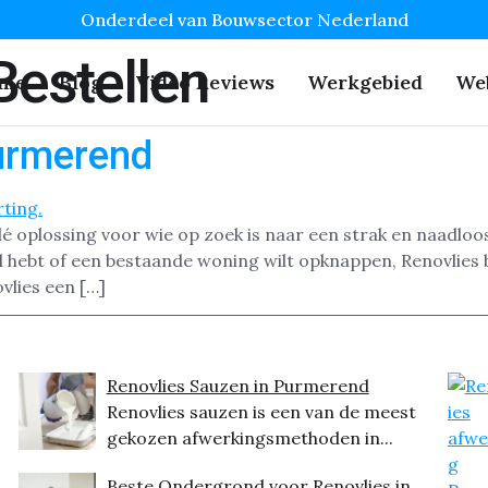
Onderdeel van Bouwsector Nederland
Bestellen
me
Blog
Video Reviews
Werkgebied
We
Purmerend
dé oplossing voor wie op zoek is naar een strak en naadlo
hebt of een bestaande woning wilt opknappen, Renovlies 
vlies een […]
Renovlies Sauzen in Purmerend
Renovlies sauzen is een van de meest
gekozen afwerkingsmethoden in...
Beste Ondergrond voor Renovlies in