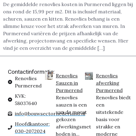
De gemiddelde renovlies kosten in Purmerend liggen bij
ons rond de 15,99 per m2. Dit is inclusief materiaal,
schuren, sauzen en kitten. Renovlies behang is een
slimme keuze voor het strak afwerken van muren. In
Purmerend variëren de prijzen afhankelijk van de
afwerking, projectomvang en specifieke wensen. Hier
vind je een overzicht van de gemiddelde […]
Contactinformatie:
Renovlies
Renovlies
Renovlies
Sauzen in
afwerking
Purmerend
Purmerend
Purmerend
KVK:
Renovlies
Renovlies biedt
58037640
sauzen is een
een
van de meest
uitstekende
info@bouwsectornederland.nl
gekozen
basis voor
Hoofdkantoor:
afwerkingsmet
strakke en
030-2072024
hoden in...
moderne