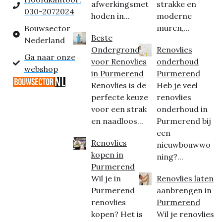
afwerkingsmet
strakke en
030-2072024
hoden in...
moderne
muren,...
Bouwsector
Beste
Nederland
Ondergrond
Renovlies
Ga naar onze
voor Renovlies
onderhoud
webshop
in Purmerend
Purmerend
Renovlies is de
Heb je veel
perfecte keuze
renovlies
voor een strak
onderhoud in
en naadloos...
Purmerend bij
een
Renovlies
nieuwbouwwo
kopen in
ning?...
Purmerend
Wil je in
Renovlies laten
Purmerend
aanbrengen in
renovlies
Purmerend
kopen? Het is
Wil je renovlies